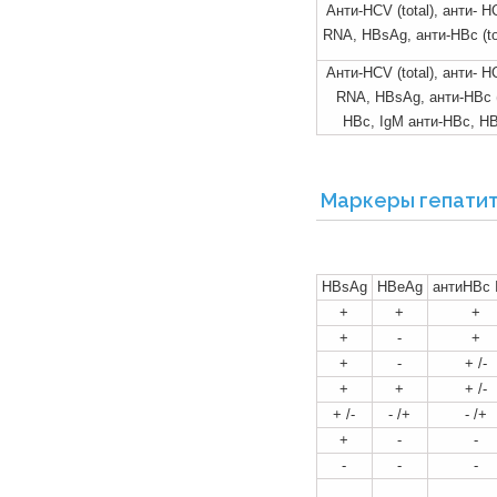
Анти-HCV (total), анти- 
RNA, HBsAg, анти-НВс (to
Анти-HCV (total), анти- 
RNA, HBsAg, анти-НВс (t
НВс, IgM анти-НВс, H
Маркеры гепатит
HBsAg
HBeAg
антиНВc 
+
+
+
+
-
+
+
-
+ /-
+
+
+ /-
+ /-
- /+
- /+
+
-
-
-
-
-