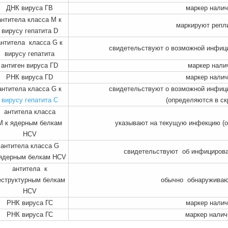
ДНК вируса ГВ
маркер налич
антитела класса М к
маркируют репл
вирусу гепатита D
антитела класса G к
свидетельствуют о возможной инфиц
вирусу гепатита
антиген вируса ГD
маркер нали
РНК вируса ГD
маркер налич
антитела класса G к
свидетельствуют о возможной инфиц
вирусу гепатита С
(определяются в ск
антитела класса
М к ядерным белкам
указывают на текущую инфекцию (ос
HCV
антитела класса G
свидетельствуют об инфицирова
 ядерным белкам HCV
антитела к
еструктурным белкам
обычно обнаруживают
HCV
РНК вируса ГС
маркер налич
РНК вируса ГС
маркер налич