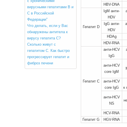
с хроническими
HBV-DNA
вирусными гепатитами В и
IgM анти-
С в Российской
HDV
Федерации"
IgG анти-
Что делать, если у Вас
Гепатит D
HDV
обнаружены антитела к
HDAg
вирусу гепатита С?
HDV-RNA
Сколько живут с
анти-HCV
гепатитом С. Как быстро
IgG
прогрессирует гепатит и
фиброз печени
анти-HCV
core IgM
Гепатит С
анти-HCV
core IgG
к
анти-HCV
н
NS
HCV-RNA
Гепатит G
HGV-RNA