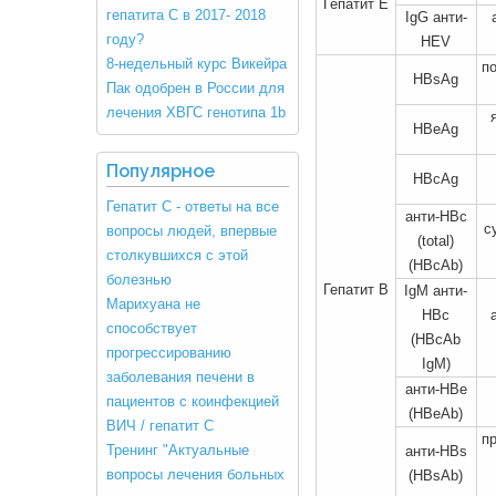
Гепатит Е
гепатита С в 2017- 2018
IgG анти-
году?
HEV
8-недельный курс Викейра
п
HBsAg
Пак одобрен в России для
лечения ХВГС генотипа 1b
HBeAg
Популярное
HBcAg
Гепатит С - ответы на все
анти-НВс
с
вопросы людей, впервые
(total)
столкувшихся с этой
(НВсАb)
болезнью
Гепатит В
IgM анти-
Марихуана не
НВс
способствует
(НВсАb
прогрессированию
IgM)
заболевания печени в
анти-НВе
пациентов с коинфекцией
(HBeAb)
ВИЧ / гепатит С
п
Тренинг "Актуальные
анти-HBs
вопросы лечения больных
(HBsАb)