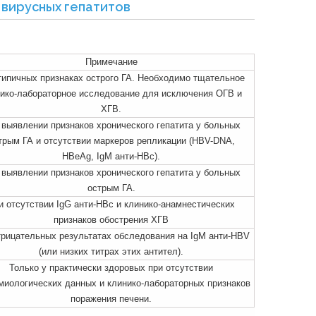
 вирусных гепатитов
Примечание
типичных признаках острого ГА. Необходимо тщательное
ико-лабораторное исследование для исключения ОГВ и
ХГВ.
 выявлении признаков хронического гепатита у больных
трым ГА и отсутствии маркеров репликации (HBV-DNA,
HBeAg, IgM анти-НВс).
 выявлении признаков хронического гепатита у больных
острым ГА.
и отсутствии IgG анти-НВс и клинико-анамнестических
признаков обострения ХГВ
трицательных результатах обследования на IgM анти-HBV
(или низких титрах этих антител).
Только у практически здоровых при отсутствии
миологических данных и клинико-лабораторных признаков
поражения печени.