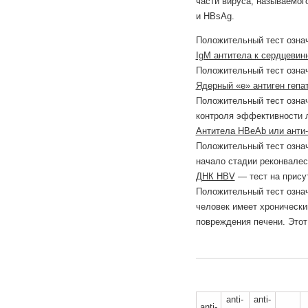
части вируса, называемого
и HBsAg.
Положительный тест озна
IgM антитела к сердцевин
Положительный тест означ
Ядерный «е» антиген гепа
Положительный тест означ
контроля эффективности 
Антитела HBeAb или ант
Положительный тест означ
начало стадии реконвалес
ДНК HBV
— тест на присут
Положительный тест означ
человек имеет хронически
повреждения печени. Этот
anti-
anti-
anti-