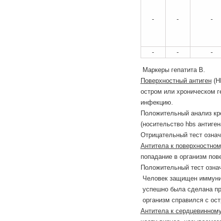
-
-
-
-
-
-
Маркеры гепатита В.
Поверхностный антиген
(H
остром или хроническом г
инфекцию.
Положительный анализ кро
(носительство hbs антиге
Отрицательный тест означ
Антитела к поверхностном
попадание в организм пов
Положительный тест означ
Человек защищен иммунит
успешно была сделана пр
организм справился с ост
Антитела к сердцевинному