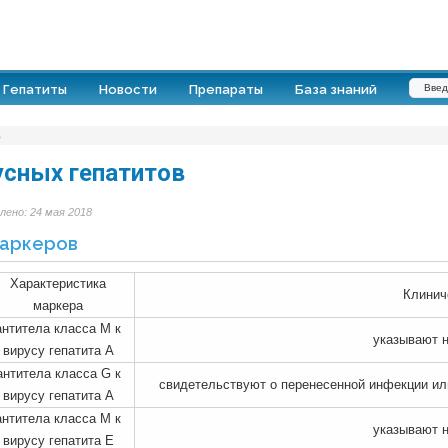
Гепатиты
Новости
Препараты
База знаний
В
сных гепатитов
лено: 24 мая 2018
маркеров
Характеристика
Клинич
маркера
антитела класса М к
указывают 
вирусу гепатита А
антитела класса G к
свидетельствуют о перенесенной инфекции ил
вирусу гепатита А
антитела класса М к
указывают 
вирусу гепатита E