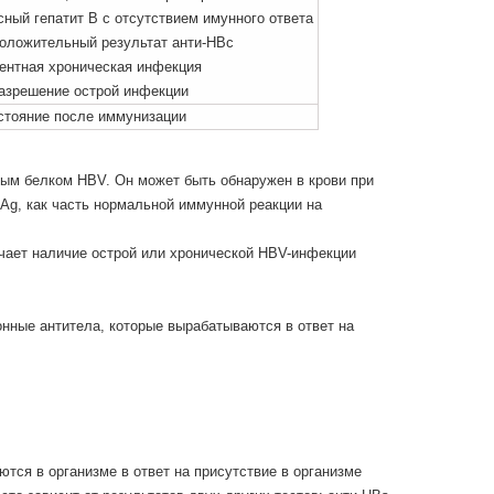
ный гепатит В с отсутствием имунного ответа
оложительный результат анти-HBc
ентная хроническая инфекция
азрешение острой инфекции
стояние после иммунизации
тным белком HBV. Он может быть обнаружен в крови при
sAg, как часть нормальной иммунной реакции на
начает наличие острой или хронической HBV-инфекции
онные антитела, которые вырабатываются в ответ на
тся в организме в ответ на присутствие в организме