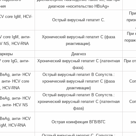
ния
диагнозе «носительство HBsAg»
При
HCV core IgM, HCV-
Острый вирусный гепатит С.
приз
При 
 core IgM, анти-
Хронический вирусный гепатит С (фаза
пораж
CV NS, HCV-RNA
реактивации).
аркеры
Диагноз
core IgG, анти-
Хронический вирусный гепатит С (латентная
При от
фаза).
BeAg, анти- HCV
Острый вирусный гепатит В Сопутств.:
, анти- HCV core
хронический вирусный гепатит С (фаза
Соп
S, HCV-RNA
деактивации)
Острый вирусный гепатит В Сопутств.:
BeAg, анти- HCV
хронический вирусный гепатит С (латентная
Соп
G, анти- HCV NS
фаза)
BeAg, анти- HCV
Острая коинфекция ВГВ/ВГС
эп
e IgM, HCV-RNA
Острый вирусный гепатит С. Сопутств.: