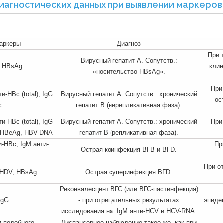
агностических данных при выявлении маркеров
аркеры
Диагноз
При 
Вирусный гепатит А. Сопутств.:
и HBsAg
клин
«носительство HBsAg».
При
и-НВс (total), IgG
Вирусный гепатит А. Сопутств.: хронический
ос
с
гепатит В (нерепликативная фаза).
и-НВс (total), IgG
Вирусный гепатит А. Сопутств.: хронический
При
, HBeAg, HBV-DNA
гепатит В (репликативная фаза).
-НВс, IgM анти-
Пр
Острая коинфекция ВГВ и ВГD.
При о
-HDV, HBsAg
Острая суперинфекция ВГD.
Реконвалесцент ВГС (или ВГС-пастинфекция)
IgG
- при отрицательных результатах
эпиде
исследования на: IgM анти-HCV и HCV-RNA.
 подобного
Диспансерное наблюдение такое же, как при