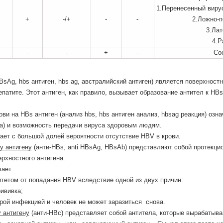
1.Перенесенный вирус
+
-/+
-
-
2.Ложно-п
3.Лат
4.Р
-
-
+
-
Со
BsAg, hbs антиген, hbs ag, австралийский антиген) является поверхнос
епатите. Этот антиген, как правило, вызывает образование антител к HB
ви на HBs антиген (анализ hbs, hbs антиген анализ, hbsag реакция) оз
на) и возможность передачи вируса здоровым людям.
ает с большой долей вероятности отсутствие HBV в крови.
у антигену
(анти-HBs, anti HBsAg, HBsAb) представляют собой протекци
ерхностного антигена.
ает:
етом от попадания HBV вследствие одной из двух причин:
ививка;
рой инфекцией и человек не может заразиться снова.
 антигену
(анти-HBc) представляет собой антитела, которые вырабатываю