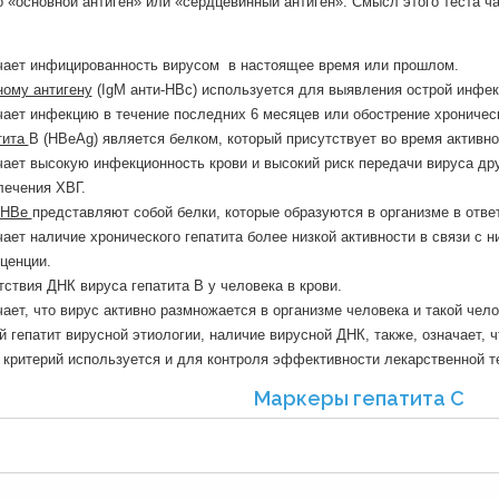
 «основной антиген» или «сердцевинный антиген». Смысл этого теста ча
чает инфицированность вирусом в настоящее время или прошлом.
ному антигену
(IgM анти-HBc) используется для выявления острой инфе
ает инфекцию в течение последних 6 месяцев или обострение хроничес
тита
B (HBeAg) является белком, который присутствует во время активно
ает высокую инфекционность крови и высокий риск передачи вируса др
лечения ХВГ.
и-HBe
представляют собой белки, которые образуются в организме в ответ
ает наличие хронического гепатита более низкой активности в связи с 
ценции.
ствия ДНК вируса гепатита В у человека в крови.
ает, что вирус активно размножается в организме человека и такой чел
й гепатит вирусной этиологии, наличие вирусной ДНК, также, означает, 
 критерий используется и для контроля эффективности лекарственной те
Маркеры гепатита C