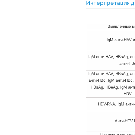
Интерпретация ди
Выявленные м
IgM анти-HAV 
IgM анти-HAV, HBsAg, ант
анти-НВ
IgM анти-HAV, HBsAg, ант
анти-НВс, IgM анти-НВс
HBsAg, HBeAg, IgM анти
HDV
HDV-RNA, IgM анти
Анти-HCV 
При невозможности