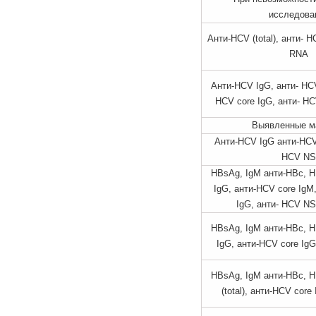
исследова
Анти-HCV (total), анти- 
RNA
Анти-HCV IgG, анти- HCV
HCV core IgG, анти- H
Выявленные м
Анти-HCV IgG анти-HCV 
HCV NS
HBsAg, IgM анти-НВс, H
IgG, анти-HCV core IgM
IgG, анти- HCV N
HBsAg, IgM анти-НВс, H
IgG, анти-HCV core Ig
HBsAg, IgM анти-НВс, H
(total), анти-HCV cor