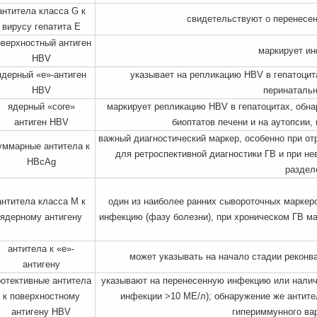
антитела класса G к
свидетельствуют о перенесе
вирусу гепатита Е
оверхностный антиген
маркирует и
HBV
ядерный «е»-антиген
указывает на репликацию HBV в гепатоцит
HBV
перинатальн
ядерный «core»
маркирует репликацию HBV в гепатоцитах, обн
антиген HBV
биоптатов печени и на аутопсии,
важный диагностический маркер, особенно при от
уммарные антитела к
для ретроспективной диагностики ГВ и при н
HBcAg
раздел
антитела класса М к
один из наиболее ранних сывороточных маркеро
ядерному антигену
инфекцию (фазу болезни), при хроническом ГВ ма
антитела к «е»-
может указывать на начало стадии рекон
антигену
ротективные антитела
указывают на перенесенную инфекцию или наличи
к поверхностному
инфекции >10 МЕ/л); обнаружение же антител
антигену HBV
гипериммунного ва