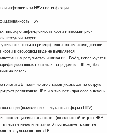
нной инфекции или HEV-пастинфекции
нфицированность HBV
ах, высокую инфекционность крови и высокий риск
ой передачи вируса
аруживается только при морфологическом исследовании
 в крови в свободном виде не выявляется
рицательных результатах индикации HBsAg, используется
еверифицированных гепатитах, определяют НВсАg без
ения на классы
в гепатита В, наличие его в крови указывает на острую
ркирует репликацию HBV и активность процесса в печени
валесценции (исключение — мутантная форма HBV)
е поствакцинальных антител (их защитный титр от HBV-
 в первые недели гепатита В прогнозирует развитие
рианта фульминантного ГВ