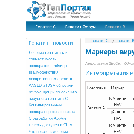
Гепатит С
Гепатит Форум
Гепатит В
Гепатит С
Гепатит 
Гепатит
-
новости
Маркеры виру
Лечение гепатита с и
совместимость
Автор:
Ксения Щербак
Обнов
препаратов. Таблицы
Интерпретация 
взаимодействия
лекарственных средств
AASLD и IDSA обновили
Нозология
Маркер
рекомендации по лечению
IgM анти-
вирусного гепатита С
HAV
Комбинированный
Гепатит А
препарат против гепатита
IgG анти-
С разработки AbbVie
HAV
теперь доступен в США
IgM анти-
Что нового в лечении
HEV