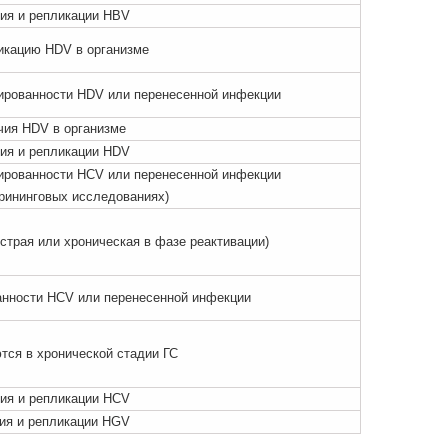
ия и репликации HBV
икацию HDV в организме
ированности HDV или перенесенной инфекции
чия HDV в организме
ия и репликации HDV
ированности HCV или перенесенной инфекции
рининговых исследованиях)
трая или хроническая в фазе реактивации)
нности HCV или перенесенной инфекции
ся в хронической стадии ГС
ия и репликации HCV
ия и репликации HGV