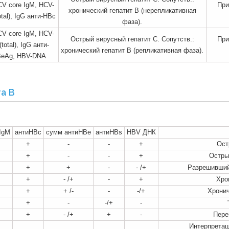
HCV core IgM, HCV-
При
хронический гепатит В (нерепликативная
tal), IgG анти-НВс
фаза).
HCV core IgM, HCV-
Острый вирусный гепатит С. Сопутств.:
При
otal), IgG анти-
хронический гепатит В (репликативная фаза).
BeAg, HBV-DNA
а В
IgM
антиНВc
сумм антиНВе
антиНВs
HBV ДНК
+
-
-
+
Ост
+
-
-
+
Остры
+
+
-
- /+
Разрешивший
+
- /+
-
+
Хро
+
+ /-
-
-/+
Хронич
+
-
-/+
-
+
- /+
+
-
Пере
Интерпретац