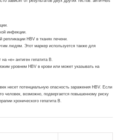
сто зависит от результатов двух других тестов: анти-HBs
кции.
кой инфекции.
й репликации HBV в тканях печени.
угим людям. Этот маркер используется также для
 на «e» антиген гепатита В.
низким уровнем HBV в крови или может указывать на
овек несет потенциальную опасность заражения HBV. Если
что человек, возможно, подвергается повышенному риску
рапии хронического гепатита В.