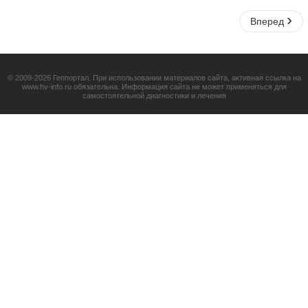
Вперед
© 2009-2026 Геппортал. При использовании материалов сайта, активная ссылка на
www.hv-info.ru обязательна. Информация сайта не может применяться для
самостоятельной диагностики и лечения