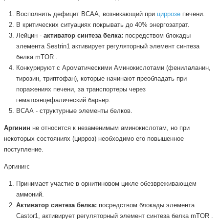
Восполнить дефицит ВСАА, возникающий при
циррозе
печени.
В критических ситуациях покрывать до 40% энергозатрат.
Лейцин -
активатор синтеза белка:
посредством блокады
элемента Sestrin1 активирует регуляторный элемент синтеза
белка mTOR .
Конкурируют с Ароматическими Аминокислотами (фенилаланин,
тирозин, триптофан), которые начинают преобладать при
поражениях печени, за транспортеры через
гематоэнцефалический барьер.
ВСАА - структурные элементы белков.
Аргинин
не относится к незаменимым аминокислотам, но при
некоторых состояниях (цирроз) необходимо его повышенное
поступление.
Аргинин:
Принимает участие в орнитиновом цикле обезвреживающем
аммоний.
Активатор синтеза белка:
посредством блокады элемента
Castor1, активирует регуляторный элемент синтеза белка mTOR .