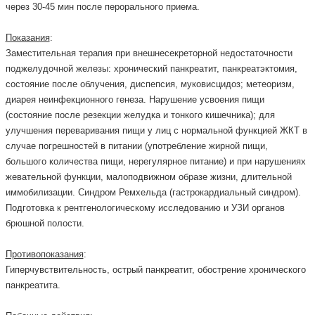
через 30-45 мин после перорального приема.
Показания
:
Заместительная терапия при внешнесекреторной недостаточности
поджелудочной железы: хронический панкреатит, панкреатэктомия,
состояние после облучения, диспепсия, муковисцидоз; метеоризм,
диарея неинфекционного генеза. Нарушение усвоения пищи
(состояние после резекции желудка и тонкого кишечника); для
улучшения переваривания пищи у лиц с нормальной функцией ЖКТ в
случае погрешностей в питании (употребление жирной пищи,
большого количества пищи, нерегулярное питание) и при нарушениях
жевательной функции, малоподвижном образе жизни, длительной
иммобилизации. Синдром Ремхельда (гастрокардиальный синдром).
Подготовка к рентгенологическому исследованию и УЗИ органов
брюшной полости.
Противопоказания
:
Гиперчувствительность, острый панкреатит, обострение хронического
панкреатита.