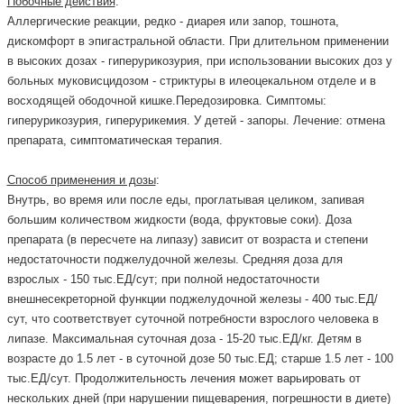
Побочные действия
:
Аллергические реакции, редко - диарея или запор, тошнота,
дискомфорт в эпигастральной области. При длительном применении
в высоких дозах - гиперурикозурия, при использовании высоких доз у
больных муковисцидозом - стриктуры в илеоцекальном отделе и в
восходящей ободочной кишке.Передозировка. Симптомы:
гиперурикозурия, гиперурикемия. У детей - запоры. Лечение: отмена
препарата, симптоматическая терапия.
Способ применения и дозы
:
Внутрь, во время или после еды, проглатывая целиком, запивая
большим количеством жидкости (вода, фруктовые соки). Доза
препарата (в пересчете на липазу) зависит от возраста и степени
недостаточности поджелудочной железы. Средняя доза для
взрослых - 150 тыс.ЕД/сут; при полной недостаточности
внешнесекреторной функции поджелудочной железы - 400 тыс.ЕД/
сут, что соответствует суточной потребности взрослого человека в
липазе. Максимальная суточная доза - 15-20 тыс.ЕД/кг. Детям в
возрасте до 1.5 лет - в суточной дозе 50 тыс.ЕД; старше 1.5 лет - 100
тыс.ЕД/сут. Продолжительность лечения может варьировать от
нескольких дней (при нарушении пищеварения, погрешности в диете)