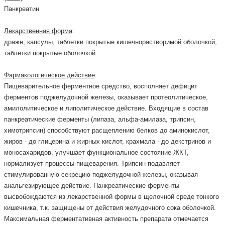
Панкреатин
Лекарственная форма
:
драже, капсулы, таблетки покрытые кишечнорастворимой оболочкой,
таблетки покрытые оболочкой
Фармакологическое действие
:
Пищеварительное ферментное средство, восполняет дефицит
ферментов поджелудочной железы, оказывает протеолитическое,
амилолитическое и липолитическое действие. Входящие в состав
панкреатические ферменты (липаза, альфа-амилаза, трипсин,
химотрипсин) способствуют расщеплению белков до аминокислот,
жиров - до глицерина и жирных кислот, крахмала - до декстринов и
моносахаридов, улучшает функциональное состояние ЖКТ,
нормализует процессы пищеварения. Трипсин подавляет
стимулированную секрецию поджелудочной железы, оказывая
анальгезирующее действие. Панкреатические ферменты
высвобождаются из лекарственной формы в щелочной среде тонкого
кишечника, т.к. защищены от действия желудочного сока оболочкой.
Максимальная ферментативная активность препарата отмечается