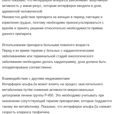
Было показано, что интерферон альфа-2а увеличивает абортивную
активность у макак-резус, которым интерферон вводили в дозе,
адекватной человеческой.
Неизвестно действие препарата на женщин в период лактации и
кормления грудью, поэтому необходимо проконсультироваться с
врачём и принять решение относительно необходимости приёма
данного препарата.
Использование препарата больными пожилого возраста
Перед и во время терапии у больных с кардиологическими
заболеваниями или терминальной стадий онкологического
заболевания необходимо делать кардиограмму, доза должна быть
откоррегирована соотвественно.
Взаимодействие с другими медикаментами
Интерферон альфа-2а может влиять на процесс окислительного
метаболизма путём снижения активности микросомальных
цитохромов печени группы Р-450. Это необходимо учитывать при
назначении сопутствующей терапии препаратами, которые поддаются
такому же метаболизму. Показано, что интерферон альфа-2а снижает
скорость клиренса теофилина.