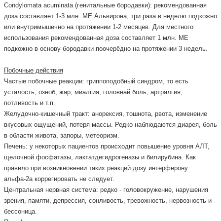
Condylomata acuminata (генитальные бородавки): рекомендованная
доза составляет 1-3 млн. МЕ Альвирона, три раза в неделю подкожно
или внутримышечно на протяжении 1-2 месяцев. Для местного
использования рекомендованная доза составляет 1 млн. МЕ
подкожно в основу бородавки поочерёдно на протяжении 3 недель.
Побочные действия
Частые побочные реакции: гриппоподобный синдром, то есть
усталость, озноб, жар, миалгия, головнай боль, артралгия,
потливость и т.п.
Желудочно-кишечный тракт: анорексия, тошнота, рвота, изменение
вкусовых ощущений, потеря массы. Редко наблюдаются диарея, боль
в области живота, запоры, метеоризм.
Печень: у некоторых пациентов происходит повышение уровня АЛТ,
щелочной фосфатазы, лактатдегидрогеназы и билирубина. Как
правило при возникновении таких реакций дозу интерферону
альфа-2а коррегировать не следует.
Центральная нервная система: редко - головокружение, нарушения
зрения, памяти, депрессия, сонливость, тревожность, нервозность и
бессоница.