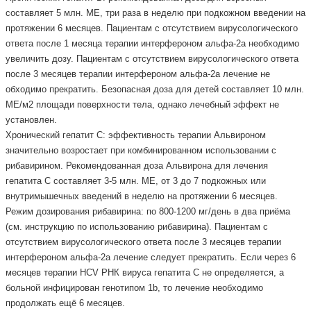
составляет 5 млн. МЕ, три раза в неделю при подкожном введении на
протяжении 6 месяцев. Пациентам с отсутствием вирусологического
ответа после 1 месяца терапии интерфероном альфа-2а необходимо
увеличить дозу. Пациентам с отсутствием вирусологического ответа
после 3 месяцев терапии интерфероном альфа-2а лечение не
обходимо прекратить. Безопасная доза для детей составляет 10 млн.
МЕ/м2 площади поверхности тела, однако лечебный эффект не
установлен.
Хронический гепатит С: эффективность терапии Альвироном
значительно возростает при комбинированном использовании с
рибавирином. Рекомендованная доза Альвирона для лечения
гепатита С составляет 3-5 млн. МЕ, от 3 до 7 подкожных или
внутримышечных введений в неделю на протяжении 6 месяцев.
Режим дозирования рибавирина: по 800-1200 мг/день в два приёма
(см. инструкцию по использованию рибавирина). Пациентам с
отсутствием вирусологического ответа после 3 месяцев терапии
интерфероном альфа-2а лечение следует прекратить. Если через 6
месяцев терапии НCV РНК вируса гепатита С не определяется, а
больной инфицирован генотипом 1b, то лечение необходимо
продолжать ещё 6 месяцев.