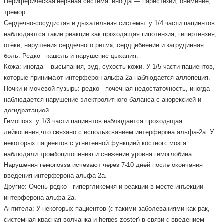
Периферическая нервная система: иногда — парестезии, онемение,
тремор.
Сердечно-сосудистая и дыхательная системы: у 1/4 части пациентов
наблюдаются такие реакции как проходящая гипотензия, гипертензия,
отёки, нарушения сердечного ритма, сердцебиение и загрудинная
боль. Редко - кашель и нарушение дыхания.
Кожа: иногда – высыпания, зуд, сухость кожи. У 1/5 части пациентов,
которые принимают интерферон альфа-2а наблюдается аллопеция.
Почки и мочевой пузырь: редко - почечная недостаточность, иногда
наблюдается нарушение электролитного баланса с анорексией и
дегидратацией.
Гемопоэз: у 1/3 части пациентов наблюдается проходящая
лейкопения,что связано с использованием интерферона альфа-2а. У
некоторых пациентов с угнетенной функцией костного мозга
наблюдали тромбоцитопению и снижение уровня гемоглобина.
Нарушения гемопоэза исчезают через 7-10 дней после окончания
введения интерферона альфа-2а.
Другие: Очень редко - гипергликемия и реакции в месте инъекции
интерферона альфа-2а.
Антитела: У некоторых пациентов (с такими заболеваниями как рак,
системная красная волчанка и herpes zoster) в связи с введением