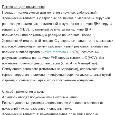
Показания для применения
Препарат используется для лечения вирусных заболеваний:
Хронический гепатит В у взрослых пациентов с маркерами вирусной
репликации такими как, позитивный результат на наличие ДНК вируса
гепатита В (HBV), позитивный результат на наличие ДНК -
полимеразы или позитивную реакцию на наличие HBeAg.
Хронический или острый гепатит С у взрослых пациентов с маркерами
вирусной репликации такими как, позитивный результат анализа на
наличие антител против
вируса гепатита С
(HCV), позитивный
результат анализа на наличие РНК вируса гепатита С (HCV), без
признаков почечной декомпенссации (клас А по Чайлд-Пью).
Condylomata acuminate (генитальные бородавки), опоясывающий
герпес, вирусная пневмония и инфекции верхних дыхательных путей
у детей, хронический цервицит, остроконечные кондиломы.
Способ применения и дозы
Альвирон вводят подкожно или внутримышечно.
Рекомендованные режимы использования Альвирона зависят от
показаний к использованию и описаны ниже.
Хронический гепатит В: рекомендованная доза для взрослых