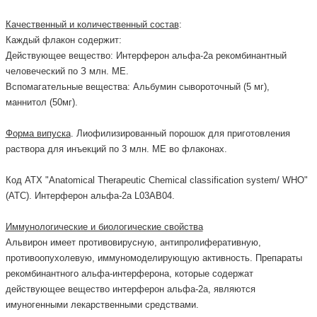
Качественный и количественный состав
:
Каждый флакон содержит:
Действующее вещество: Интерферон альфа-2а рекомбинантный
человеческий по З млн. МЕ.
Вспомагательные вещества: Альбумин сывороточный (5 мг),
маннитол (50мг).
Форма випуска
. Лиофилизированный порошок для приготовления
раствора для инъекций по 3 млн. МЕ во флаконах.
Код АТХ "Anatomical Therapeutic Chemical classification system/ WHO"
(ATC). Интерферон альфа-2a L03AB04.
Иммунологические и биологические свойства
Альвирон имеет противовирусную, антипролиферативную,
противоопухолевую, иммуномоделирующую активность. Препараты
рекомбинантного альфа-интерферона, которые содержат
действующее вещество интерферон альфа-2а, являются
имуногенными лекарственными средствами.