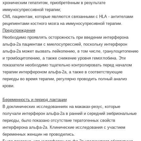
хроническим гепатитом, приобретённым в результате
иммуносупрессивной терапии;
СМL пациентам, которые являются связанными с НLА - антителами
реципиентами костного мозга на иммуносупресивной терапии.
Предупреждения
Необходимо проявлять осторожность при введении интерферона
альфа-2а пациентам с миелосупрессией, поскольку интерферон
альфа-2а может вызвать лейкопению, в том числе, гранулоцитопению
и тромбоцитопению, а также снижение уровня гемоглобина. Эти
показатели необходимо тщательно контролировать перед началом
терапии интерфероном альфа-2а, а также в соответствующие
периоды во время терапии, регулярно проводить полный анализ
крови.
Беременность и период лактации
В доклинических исследованниях на макаках-резус, которые
получали интерферон альфа-2а в ранний и середний эмбриональные
периоды, было показано отсутствие тератогенных свойств
интерферона альфа-2а. Клинические исследования с участием
беременных женщин не проводились.