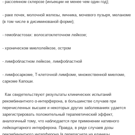
- рассеянном склерозе (инъекции не менее чем один год);
- раке почек, молочной железы, яичника, мочевого пузыря, меланоме
(в том числе в дисиминованой форме);
- гемобластозах: волосатоклеточном лейкозе;
- хроническом миелолейкозе, остром
- лимфобластном лейкозе, лимфобластной
- лимфосаркоме, Т-клеточной лимфоме, множественной миеломе,
саркоме Капоши.
Как свидетельствуют результаты клинических испытаний
рекомбинантного α-интерферона, в большинстве случаев при
перечисленных высшее и некоторых других заболеваниях удается
зарегистрировать положительный терапевтический эффект,
аналогичный тому, что наблюдается при применении нативного
лейкоцитарного интерферона. Правда, в ряде случаев дозы
рекомбинантного интерферона (в перерасчете на единицы