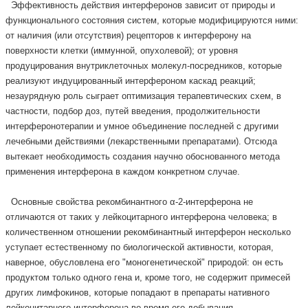
Эффективность действия интерферонов зависит от природы и
функционального состояния систем, которые модифицируются ними:
от наличия (или отсутствия) рецепторов к интерферону на
поверхности клетки (иммунной, опухолевой); от уровня
продуцирования внутриклеточных молекул-посредников, которые
реализуют индуцированный интерфероном каскад реакций;
незаурядную роль сыграет оптимизация терапевтических схем, в
частности, подбор доз, путей введения, продолжительности
интерферонотерапии и умное объединение последней с другими
лечебными действиями (лекарственными препаратами). Отсюда
вытекает необходимость создания научно обоснованного метода
применения интерферона в каждом конкретном случае.
Основные свойства рекомбинантного α-2-интерферона не
отличаются от таких у лейкоцитарного интерферона человека; в
количественном отношении рекомбинантный интерферон несколько
уступает естественному по биологической активности, которая,
наверное, обусловлена его "моногенетической" природой: он есть
продуктом только одного гена и, кроме того, не содержит примесей
других лимфокинов, которые попадают в препараты нативного
лейкоцитарного интерферона во время его добывания.