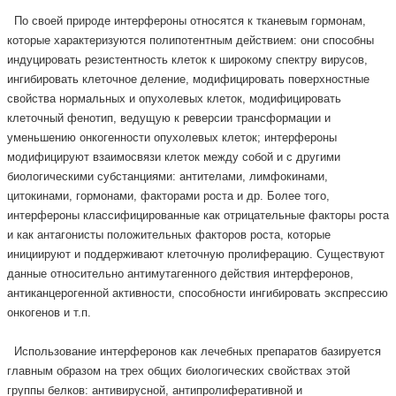
По своей природе интерфероны относятся к тканевым гормонам,
которые характеризуются полипотентным действием: они способны
индуцировать резистентность клеток к широкому спектру вирусов,
ингибировать клеточное деление, модифицировать поверхностные
свойства нормальных и опухолевых клеток, модифицировать
клеточный фенотип, ведущую к реверсии трансформации и
уменьшению онкогенности опухолевых клеток; интерфероны
модифицируют взаимосвязи клеток между собой и с другими
биологическими субстанциями: антителами, лимфокинами,
цитокинами, гормонами, факторами роста и др. Более того,
интерфероны классифицированные как отрицательные факторы роста
и как антагонисты положительных факторов роста, которые
инициируют и поддерживают клеточную пролиферацию. Существуют
данные относительно антимутагенного действия интерферонов,
антиканцерогенной активности, способности ингибировать экспрессию
онкогенов и т.п.
Использование интерферонов как лечебных препаратов базируется
главным образом на трех общих биологических свойствах этой
группы белков: антивирусной, антипролиферативной и