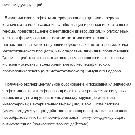
имуномодулирующей.
Биологические эффекты интерферонов определили сферу их
клинического использования: стабилизация и репарация клеточного
генома, предотвращение фенотиповой диверсификации опухолевых
клеток и формирование высокометастатических клонов и
лекарственно стойких популяций опухолевых клеток; профилактика
метастатического процесса, как следствие ингибиции пролиферации
"дремлющих" метастазов и активации макрофагов и естественных
килеров - основных эфекторных клеток неспецифического
противоопухолевого (антиметастатического) иммунного надзора.
Получено экспериментальное обоснование и показанна клиническая
эффективность интерферонов при острых и хронических вирусных
инфекциях (антивирусная и иммуномодулирующее действие
интерферона); бактериальных инфекциях, в том числе сепсисе
(иммуномодулирующее действие интерферонов); злокачественных
новообразованиях (антипролиферативная, иммуномодулирующая,
антимутагенная (радиопротекторное действие).