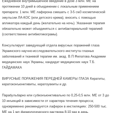
Ежедневное внутримышечное введение в дозе 3 млн. МЕ на
протяжении 10 дней в объединении с локальным применением
препарата: 1 млн. МЕ лаферона смешать с 3-5 см3 косметической
эмульсии ЛА-КОС (или детского крема), вносить с помощью
апликатора каждый день (желательно на ночь). Указанная терапия
обязательно может объединяться с антибактериальной терапией
(соответственно антибиотикограмы).
Консультирует заведующий отдела вирусных поражений глаза
Украинского научно-исследовательского института глазных
заболеваний и тканевой терапии им. акад. В.П.Филатова Академии
медицинских наук Украины, кандидат медицинских наук Т.Б.
ГАЙДАМАКА
ВИРУСНЫЕ ПОРАЖЕНИЯ ПЕРЕДНЕЙ КАМЕРЫ ГЛАЗА Кератиты,
кератоконъюнктивиты, кератоувеиты и др.
Парабульбарно или субконъюнктивально по 0,25-0,5 млн. МЕ от 3 до
10 инъекций в зависимости от характера течения процесса;
одновременно рекомендуется лаферон в инстиляциях: 250-500 тыс.
МЕ на 1 мл физиологического раствора 8-10 раз в день.