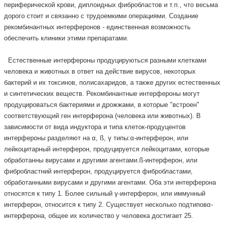
периферической крови, диплоидных фибробластов и т.п., что весьма
дорого стоит и связанно с трудоемкими операциями. Создание
рекомбинантных интерферонов - единственная возможность
обеспечить клиники этими препаратами.
Естественные интерфероны продуцируються разными клетками
человека и животных в ответ на действие вирусов, некоторых
бактерий и их токсинов, полисахаридов, а также других естественных
и синтетических веществ. Рекомбинантные интерфероны могут
продуцироваться бактериями и дрожжами, в которые "встроен"
соответствующий ген интерферона (человека или животных). В
зависимости от вида индуктора и типа клеток-продуцентов
интерфероны разделяют на α, ß, γ типы:α-интерферон, или
лейкоцитарный интерферон, продуцируется лейкоцитами, которые
обработанны вирусами и другими агентами.ß-интерферон, или
фибробластний интерферон, продуцируется фибробластами,
обработанными вирусами и другими агентами. Оба эти интерферона
относятся к типу 1. Более сильный γ-интерферон, или иммунный
интерферон, относится к типу 2. Существует несколько подтиповα-
интерферона, общее их количество у человека достигает 25.