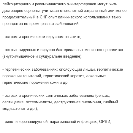
лейкоцитарного и рекомбинантного α-интерферонов могут быть
достоверно оценены, учитывая многолетний заграничный или менее
продолжительный в СНГ опыт клинического использования таких
препаратов во время разных заболеваний:
- остром и хроническом вирусном гепатите;
- острых вирусных и вирусно-бактериальных менингоэнцефалитах
(внутримышечное и субдуральне введение);
- герпетических заболеваниях: опоясующий лишай, герпетические
поражения гениталий, герпетический кератит, локальные
герпетические поражения кожи и др;
- острых и хронических септических заболеваниях (сепсис,
септицемия, остеомиэлиты, деструктивная пневмония, гнойный
медиастенит и др.);
- рино- и коронавирусной, парагрипозной инфекциях, ОРВИ;