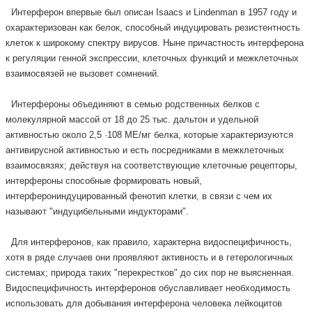
Интерферон впервые был описан Isaacs и Lindenman в 1957 году и
охарактеризован как белок, способный индуцировать резистентность
клеток к широкому спектру вирусов. Ныне причастность интерферона
к регуляции генной экспрессии, клеточных функций и межклеточных
взаимосвязей не вызовет сомнений.
Интерфероны объединяют в семью родственных белков с
молекулярной массой от 18 до 25 тыс. дальтон и удельной
активностью около 2,5 ·108 МЕ/мг белка, которые характеризуются
антивирусной активностью и есть посредниками в межклеточных
взаимосвязях; действуя на соответствующие клеточные рецепторы,
интерфероны способные формировать новый,
интерферониндуцированный фенотип клетки, в связи с чем их
называют "индуцибельными индукторами".
Для интерферонов, как правило, характерна видоспецифичность,
хотя в ряде случаев они проявляют активность и в гетерологичных
системах; природа таких "перекрестков" до сих пор не выясненная.
Видоспецифичность интерферонов обуславливает необходимость
использовать для добывания интерферона человека лейкоцитов