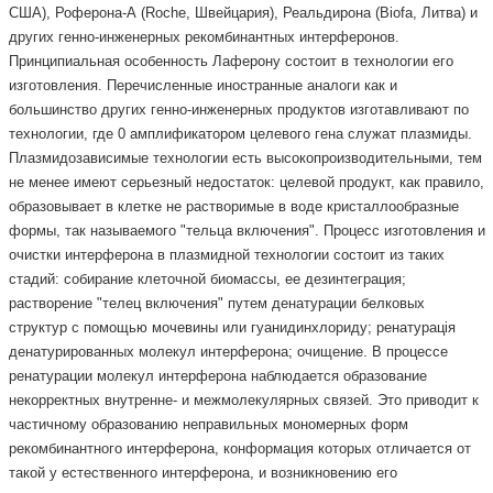
США), Роферона-А (Roche, Швейцария), Реальдирона (Biofa, Литва) и
других генно-инженерных рекомбинантных интерферонов.
Принципиальная особенность Лаферону состоит в технологии его
изготовления. Перечисленные иностранные аналоги как и
большинство других генно-инженерных продуктов изготавливают по
технологии, где 0 амплификатором целевого гена служат плазмиды.
Плазмидозависимые технологии есть высокопроизводительными, тем
не менее имеют серьезный недостаток: целевой продукт, как правило,
образовывает в клетке не растворимые в воде кристаллообразные
формы, так называемого "тельца включения". Процесс изготовления и
очистки интерферона в плазмидной технологии состоит из таких
стадий: собирание клеточной биомассы, ее дезинтеграция;
растворение "телец включения" путем денатурации белковых
структур с помощью мочевины или гуанидинхлориду; ренатурація
денатурированных молекул интерферона; очищение. В процессе
ренатурации молекул интерферона наблюдается образование
некорректных внутренне- и межмолекулярных связей. Это приводит к
частичному образованию неправильных мономерных форм
рекомбинантного интерферона, конформация которых отличается от
такой у естественного интерферона, и возникновению его