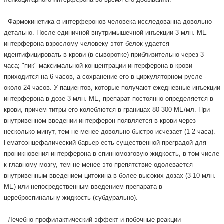
Фармокинетика α-интерферонов человека исследованна довольно
детально. После единичной внутримышечной инъекции 3 млн. МЕ
интерферона взрослому человеку этот белок удается
идентифицировать в крови (в сыворотке) приблизительно через 3
часа; "пик" максимальной концентрации интерферона в крови
приходится на 6 часов, а сохранение его в циркуляторном русле -
около 24 часов. У пациентов, которые получают ежедневные инъекции
интерферона в дозе 3 млн. МЕ, препарат постоянно определяется в
крови, причем титры его колеблются в границах 80-300 МЕ/мл. При
внутривенном введении интерферон появляется в крови через
несколько минут, тем не менее довольно быстро исчезает (1-2 часа).
Гематоэнцефалический барьер есть существенной преградой для
проникновения интерферона в спинномозговую жидкость, в том числе
к главному мозгу, тем не менее это препятствие одолевается
внутривенным введением цитокина в более высоких дозах (3-10 млн.
МЕ) или непосредственным введением препарата в
цереброспинальну жидкость (субдурально).
Лечебно-профилактический эффект и побочные реакции