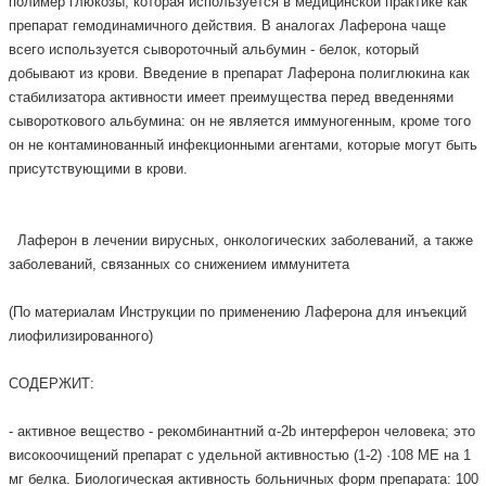
полимер глюкозы, которая используется в медицинской практике как
препарат гемодинамичного действия. В аналогах Лаферона чаще
всего используется сывороточный альбумин - белок, который
добывают из крови. Введение в препарат Лаферона полиглюкина как
стабилизатора активности имеет преимущества перед введеннями
сывороткового альбумина: он не является иммуногенным, кроме того
он не контаминованный инфекционными агентами, которые могут быть
присутствующими в крови.
Лаферон в лечении вирусных, онкологических заболеваний, а также
заболеваний, связанных со снижением иммунитета
(Пo материалам Инструкции по применению Лаферона для инъекций
лиофилизированного)
СОДЕРЖИТ:
- активное вещество - рекомбинантний α-2b интерферон человека; это
високоочищений препарат с удельной активностью (1-2) ·108 МЕ на 1
мг белка. Биологическая активность больничных форм препарата: 100