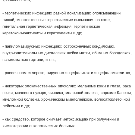
- герпетических инфекциях разной локализации: опоясывающий
лишай, множественные герпетические высыпания на коже,
генитальная герпетическая инфекция, герпетические
кератоконъюнктивиты и кератоувеиты и др;
- папиломавирусных инфекциях: остроконечных кондиломах,
внутриэпителиальных дисплазиях шейки матки, обычных бородавках,
папиломатозе гортани, и т.п.;
- рассеянном склерозе, вирусных энцефалитах и энцефаломиелитах;
- некоторых злокачественных опухолях: меланоме кожи и глаза, рака
почки, мочевого пузыря, яичника, молочной железы, саркоме Капоши,
миеломной болезни, хроническом миелолейкозе, волосатоклеточной
лейкемии и др;
- как средство, которое снимает интоксикацию при облучении и
химиотерапии онкологических больных.