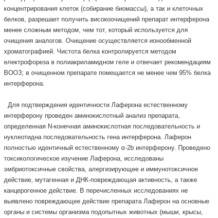
концентрирования клеток (собирание биомассы), а так и клеточных
белков, разрешает получить високоочищений препарат интерферона
менее сложным методом, чем тот, который используется для
очищения аналогов. Очищение осуществляется ионообменной
хроматографией. Чистота белка контролируется методом
електрофореза в полиакриламидном геле и отвечает рекомендациям
ВООЗ; в очищенном препарате помещается не менее чем 95% белка
интерферона.
Для подтверждения идентичности Лаферона естественному
интерферону проведен аминокислотный анализ препарата,
определенная N-конечная аминокислотная последовательность и
нуклеотидна последовательность гена интерферона. Лаферон
полностью идентичный естественному α-2b интерферону. Проведено
токсикологическое изучение Лаферона, исследованы
эмбриотоксичные свойства, алергизирующее и иммунотоксичное
действие, мутагенная и ДНК-повреждающая активность, а также
канцерогенное действие. В перечисленных исследованиях не
выявлено повреждающее действие препарата Лаферон на основные
органы и системы организма подопытных животных (мыши, крысы,