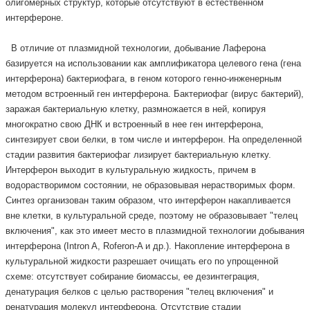
олигомерных структур, которые отсутствуют в естественном
интерфероне.
В отличие от плазмидной технологии, добывание Лаферона
базируется на использовании как амплификатора целевого гена (гена
интерферона) бактериофага, в геном которого генно-инженерным
методом встроенный ген интерферона. Бактериофаг (вирус бактерий),
заражая бактериальную клетку, размножается в ней, копируя
многократно свою ДНК и встроенный в нее ген интерферона,
синтезирует свои белки, в том числе и интерферон. На определенной
стадии развития бактериофаг лизирует бактериальную клетку.
Интерферон выходит в культуральную жидкость, причем в
водорастворимом состоянии, не образовывая нерастворимых форм.
Синтез организован таким образом, что интерферон накапливается
вне клетки, в культуральной среде, поэтому не образовывает "телец
включения", как это имеет место в плазмидной технологии добывания
интерферона (Intron A, Roferon-A и др.). Накопление интерферона в
культуральной жидкости разрешает очищать его по упрощенной
схеме: отсутствует собирание биомассы, ее дезинтеграция,
денатурация белков с целью растворения "телец включения" и
ренатурация молекул интерферона. Отсутствие стадии