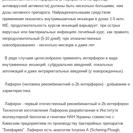
антивирусной активности) должны быть несколько большими, чем
дозы нативного препарата. Найрациональнишим средством
применения оказались внутримышечные инъекции в дозах 1-5 млн.
МЕ, продолжительность курсов инъекций варьирует: при острых
вирусных или бактериальных инфекциях лечебный курс, как правило,
непродолжительный (5-10 дней); при злокачественных
новообразованиях - несколько месяцев и даже лет.
В ряде случаев целесообразно применять интерферон в виде
внутривенных инъекций, субдуральних введений, локальных
аппликаций и даже интраректальных введений (у новорожденных).
Лаферон (человека рекомбинантний α-2b интерферон) - добывание и
характеристика
Лаферон - первый отечественный рекомбинантный α-2b интерферон
Технология изготовления Лаферона разработанная в Институте
молекулярной биологии и генетики НАН Украины совместно с
Киевским предприятием по производству бактерийных препаратов
"Биофарма". Лаферон есть аналогом Інтрона А (Schering-Plough,