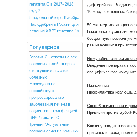
гепатита С в 2017- 2018
дифтерийного, 5 единиц с
году?
10 млрд коклюшных бактер
8-недельный курс Викейра
Пак одобрен в России для
50 мкг мертиолята (консер
лечения ХВГС генотипа 1b
Гомогенная суспензия жел
бесцветную прозрачную жи
разбивающийся при встря
Популярное
Гепатит С - ответы на все
Иммунобиологические сво
вопросы людей, впервые
Введение препарата в со
столкувшихся с этой
специфического иммунитет
болезнью
Марихуана не
Назначение
способствует
Профилактика коклюша, ди
прогрессированию
заболевания печени в
Способ применения и дози
пациентов с коинфекцией
Прививки против Бубо®-Ко
ВИЧ / гепатит С
Тренинг "Актуальные
Вакцину вводят в соотве
вопросы лечения больных
прививок в сроки, предус