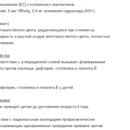
вязывания (ЕС) столбнячного анатоксинов,
ий, 5 мкг HBsAg, 0,4 мг алюминия гидроксида (Al3+),
вант).
товато-белого цвета, разделяющаяся при стоянии на
дкость и рыхлый осадок желтовато-белого цвета, полностью
хивании.
йства
ответствии с утвержденной схемой вызывает формирование
а против коклюша, дифтерии, столбняка и гепатита В.
фтерии, столбняка и гепатита В у детей.
ровка
к проводят детям до достижения возраста 4 года.
тствии с национальным календарем профилактических
матривающие одновременное проведение прививок против