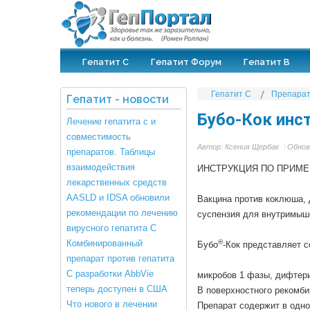
Гепатит С
Гепатит Форум
Гепатит В
Гепатит С
Препара
Гепатит
-
новости
Бубо-Кок инс
Лечение гепатита с и
совместимость
Автор:
Ксения Щербак
Обнов
препаратов. Таблицы
взаимодействия
ИНСТРУКЦИЯ ПО ПРИ
лекарственных средств
AASLD и IDSA обновили
Вакцина против коклюша, 
рекомендации по лечению
суспензия для внутримыш
вирусного гепатита С
Комбинированный
®
Бубо
-Кок представляет 
препарат против гепатита
С разработки AbbVie
микробов 1 фазы, дифтери
теперь доступен в США
В поверхностного рекомби
Что нового в лечении
Препарат содержит в одно