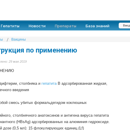
Гепатиты
Новости
Препараты
База знаний
ты
Вакцины
трукция по применению
лено: 29 мая 2019
МЕНЕНИЮ
дифтерии, столбняка и
гепатита
В адсорбированная жидкая,
ечного введения
собой смесь убитых формальдегидом коклюшных
йного, столбнячного анатоксинов и антигена вируса гепатита
нантного (HBsAg) адсорбированных на алюминия гидроксиде.
й дозе (0,5 мл): 15 флокулирующих единиц (Lf)