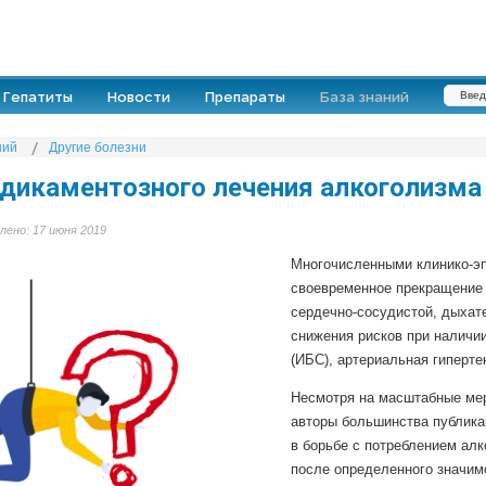
Гепатиты
Новости
Препараты
База знаний
ний
Другие болезни
икаментозного лечения алкоголизма
лено: 17 июня 2019
Многочисленными клинико-эп
своевременное прекращение 
сердечно-сосудистой, дыхате
снижения рисков при наличии
(ИБС), артериальная гиперте
Несмотря на масштабные мер
авторы большинства публика
в борьбе с потреблением алк
после определенного значимо