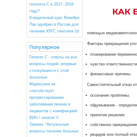
гепатита С в 2017- 2018
году?
8-недельный курс Викейра
Пак одобрен в России для
лечения ХВГС генотипа 1b
помощью медикаментозног
Факторы прекращения упот
Популярное
планирование беременно
Гепатит С - ответы на все
вопросы людей, впервые
чувство ответственности
столкувшихся с этой
финансовые причины.
болезнью
Марихуана не
Самостоятельный отказ от
способствует
осознание проблемы;
прогрессированию
заболевания печени в
обдумывание - определен
пациентов с коинфекцией
принятие решения;
ВИЧ / гепатит С
Тренинг "Актуальные
собственно прекращение
вопросы лечения больных
рецидив или полный отка