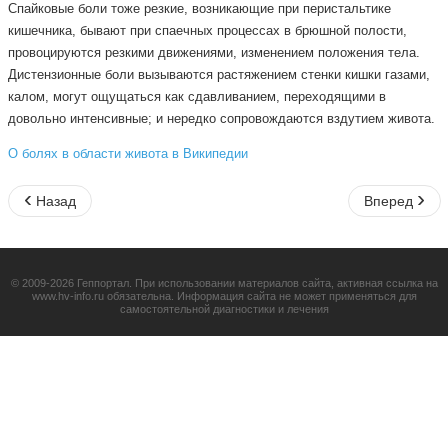
Спайковые боли тоже резкие, возникающие при перистальтике
кишечника, бывают при спаечных процессах в брюшной полости,
провоцируются резкими движениями, изменением положения тела.
Дистензионные боли вызываются растяжением стенки кишки газами,
калом, могут ощущаться как сдавливанием, переходящими в
довольно интенсивные; и нередко сопровождаются вздутием живота.
О болях в области живота в Википедии
Назад
Вперед
© 2009-2026 Геппортал. При использовании материалов сайта, активная ссылка на
www.hv-info.ru обязательна. Информация сайта не может применяться для
самостоятельной диагностики и лечения