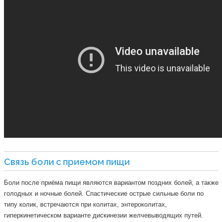
Связь боли с приемом пищи
Боли после приёма пищи являются вариантом поздних болей, а также
голодных и ночные болей. Спастические острые сильные боли по
типу колик, встречаются при колитах, энтероколитах,
гиперкинетическом варианте дискинезии желчевыводящих путей.