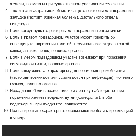
железы, возможны при существенном увеличении селезенки.
Боли в эпигастральной области чаще характерны для поражения
желудка (гастрит, язвенная болезнь), дистального отдела
пищевода.
Боли вокруг пупка характерны для поражения тонкой кишки.
Боль в правом подвздошном участке может говорить об
аппендиците, поражении толстой, терминального отдела тонкой
кишки, а также почек, половых органов.
Боли в левом подвздошном участке возникают при поражения
сигмовидной кишки, половых органов.
Боли внизу живота характерны для поражения прямой кишки
(часто они возникают или усиливаются при дефекации), мочевого
пузыря, половых органов.
Иррадиация боли в правое плечо и лопатку наблюдается при
поражении желчевыводящих путей (холецистит), в оба
подреберья - при дуодените, панкреатите.
При панкреатите характерные опоясывающие боли с иррадиацией
в спину.